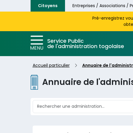
Aller au contenu principal
Citoyens
Entreprises / Associations / P
Pré-enregistrez vo
obte
Service Public
de l'administration togolaise
MENU
Accueil particulier
Annuaire de l'administ
Annuaire de l'admini