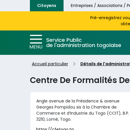
Aller au contenu principal
Citoyens
Entreprises / Associations / P
Pré-enregistrez vo
obte
Service Public
de l'administration togolaise
MENU
Accueil particulier
Détails de l'administra
Centre De Formalités De
Angle avenue de la Présidence & avenue
Georges Pompidou sis à la Chambre de
Commerce et d’Industrie du Togo (CCIT), B.P.
3210, Lomé, Togo.
https://cfetogo.tg