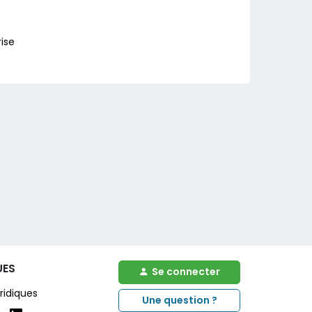
ise
UES
Se connecter
ridiques
Une question ?