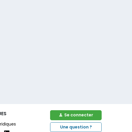
UES
Se connecter
ridiques
Une question ?