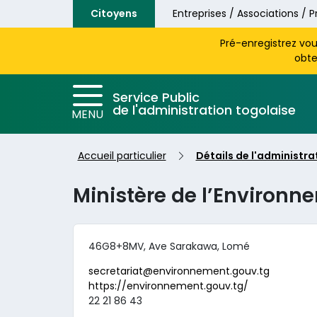
Aller au contenu principal
Citoyens
Entreprises / Associations / P
Pré-enregistrez vo
obte
Service Public
de l'administration togolaise
MENU
Accueil particulier
Détails de l'administra
Ministère de l’Environne
46G8+8MV, Ave Sarakawa, Lomé
secretariat@environnement.gouv.tg
https://environnement.gouv.tg/
22 21 86 43