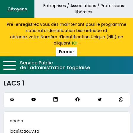
Aller au contenu principal
Entreprises / Associations / Professions
Citoyens
libérales
Pré-enregistrez vous dès maintenant pour le programme
national d'identification biométrique et
obtenez votre Numéro d'Identification Unique (NIU) en
cliquant
ICI
.
Fermer
Service Public
de l'administration togolaise
LACS 1
aneho
lacs1@gouv.tg