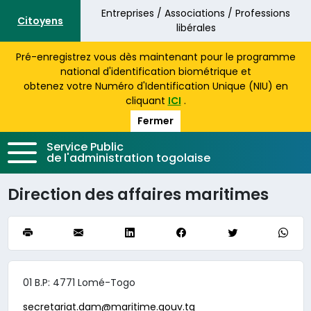
Aller au contenu principal
Entreprises / Associations / Professions
Citoyens
libérales
Pré-enregistrez vous dès maintenant pour le programme
national d'identification biométrique et
obtenez votre Numéro d'Identification Unique (NIU) en
cliquant
ICI
.
Fermer
Service Public
de l'administration togolaise
Direction des affaires maritimes
01 B.P: 4771 Lomé-Togo
secretariat.dam@maritime.gouv.tg