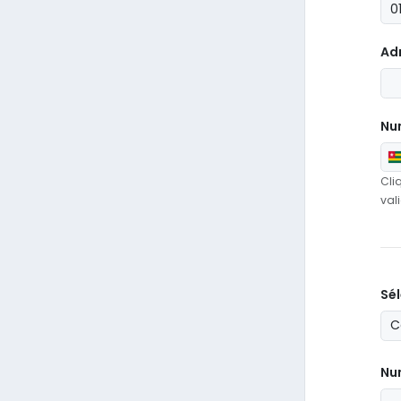
Ad
Nu
Cli
val
Sél
Num