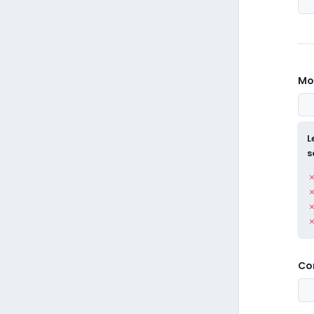
Mo
L
s
Co