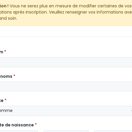
ion !
Vous ne serez plus en mesure de modifier certaines de vos
tions après inscription. Veuillez renseigner vos informations ave
and soin.
om
énoms
xe
te de naissance