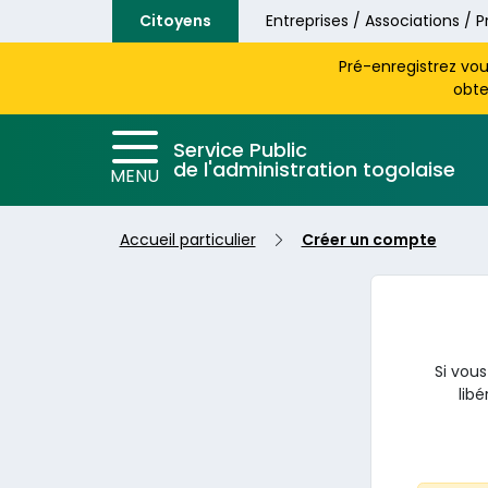
Aller au contenu principal
Citoyens
Entreprises / Associations / P
Pré-enregistrez vo
obte
Service Public
de l'administration togolaise
MENU
Accueil particulier
Créer un compte
Si vous
libé