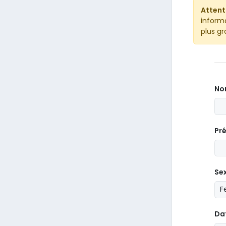
Attent
informa
plus gr
N
Pr
Se
Da