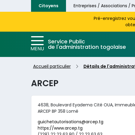
Aller au contenu principal
Citoyens
Entreprises / Associations / P
Pré-enregistrez vo
obte
Service Public
de l'administration togolaise
MENU
Accueil particulier
Détails de l'administra
ARCEP
4638, Boulevard Eyadema Cité OUA, Immeubl
ARCEP BP 358 Lomé
guichetautorisations@arcep.tg
https://www.arcep.tg
(228) 22 23 63 80 / 22 23 63 63