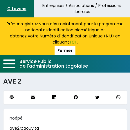
Aller au contenu principal
Entreprises / Associations / Professions
Citoyens
libérales
Pré-enregistrez vous dès maintenant pour le programme
national d'identification biométrique et
obtenez votre Numéro d'Identification Unique (NIU) en
cliquant
ICI
.
Fermer
Service Public
de l'administration togolaise
AVE 2
noépé
ave2@gouv.tg