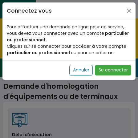
Aller au contenu principal
Entreprises / Associations / Professions
Citoyens
Connectez vous
libérales
Pré-enregistrez vous dès maintenant pour le programme
Pour effectuer une demande en ligne pour ce service,
national d'identification biométrique et
vous devez vous connecter avec un compte
particulier
obtenez votre Numéro d'Identification Unique (NIU) en
ou professionnel
.
cliquant
ICI
.
Cliquez sur se connecter pour accéder à votre compte
particulier ou professionnel
ou pour en créer un.
Fermer
Service Public
de l'administration togolaise
Annuler
Se connecter
Demande d'homologation
d'équipements ou de terminaux
Délai d'exécution