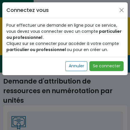
Aller au contenu principal
Entreprises / Associations / Professions
Citoyens
Connectez vous
libérales
Pré-enregistrez vous dès maintenant pour le programme
Pour effectuer une demande en ligne pour ce service,
national d'identification biométrique et
vous devez vous connecter avec un compte
particulier
obtenez votre Numéro d'Identification Unique (NIU) en
ou professionnel
.
cliquant
ICI
.
Cliquez sur se connecter pour accéder à votre compte
particulier ou professionnel
ou pour en créer un.
Fermer
Service Public
de l'administration togolaise
Annuler
Se connecter
Demande d'attribution de
ressources en numérotation par
unités