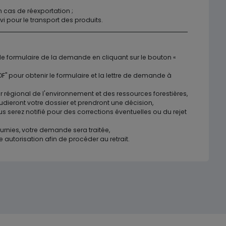
n cas de réexportation ;
vi pour le transport des produits.
 le formulaire de la demande en cliquant sur le bouton «
 pour obtenir le formulaire et la lettre de demande à
 régional de l'environnement et des ressources forestières,
udieront votre dossier et prendront une décision,
s serez notifié pour des corrections éventuelles ou du rejet
urnies, votre demande sera traitée,
e autorisation afin de procéder au retrait.