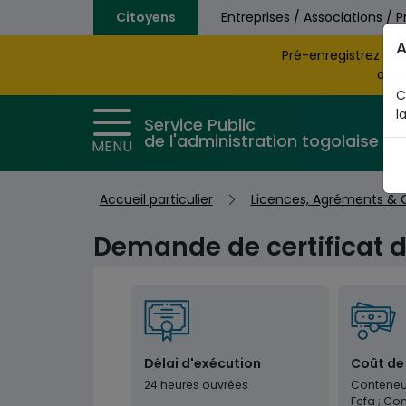
Aller au contenu principal
Citoyens
Entreprises / Associations / P
A
Pré-enregistrez vo
obte
C
l
Service Public
de l'administration togolaise
MENU
Accueil particulier
Licences, Agréments & C
Demande de certificat d
Délai d'exécution
Coût de
24 heures ouvrées
Conteneur
Fcfa ; Co