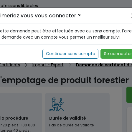
rofessions libérales
imeriez vous vous connecter ?
us dès maintenant pour le programme national d'identification 
nez votre Numéro d'Identification Unique (NIU) en cliquant
ICI
.
ette demande peut être effectuée avec ou sans compte. Faire
a demande avec un compte vous permet un meilleur suivi.
Continuer sans compte
Se connecter
ertificats
Import - Export
Demande de certificat d'
'empotage de produit forestier
 la procédure
Durée de validité
 20 pieds : 100 000
Pas de durée de validité
nteneur 40 pieds :