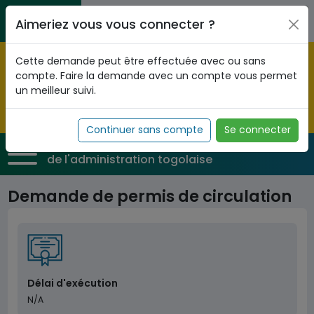
Aller au contenu principal
Entreprises / Associations / Professions
Citoyens
Aimeriez vous vous connecter ?
libérales
Pré-enregistrez vous dès maintenant pour le programme
Cette demande peut être effectuée avec ou sans
national d'identification biométrique et
compte. Faire la demande avec un compte vous permet
obtenez votre Numéro d'Identification Unique (NIU) en
un meilleur suivi.
cliquant
ICI
.
Fermer
Continuer sans compte
Se connecter
Service Public
de l'administration togolaise
Demande de permis de circulation
Délai d'exécution
N/A