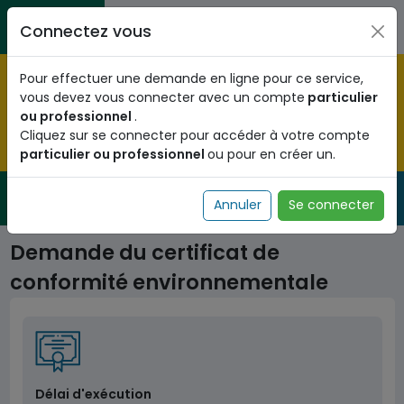
Aller au contenu principal
Entreprises / Associations / Professions
Citoyens
Connectez vous
libérales
Pré-enregistrez vous dès maintenant pour le programme
Pour effectuer une demande en ligne pour ce service,
national d'identification biométrique et
vous devez vous connecter avec un compte
particulier
obtenez votre Numéro d'Identification Unique (NIU) en
ou professionnel
.
cliquant
ICI
.
Cliquez sur se connecter pour accéder à votre compte
particulier ou professionnel
ou pour en créer un.
Fermer
Service Public
de l'administration togolaise
Annuler
Se connecter
Demande du certificat de
conformité environnementale
Délai d'exécution