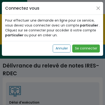
Aller au contenu principal
Entreprises / Associations / Professions
Citoyens
Connectez vous
libérales
Pré-enregistrez vous dès maintenant pour le programme
Pour effectuer une demande en ligne pour ce service,
national d'identification biométrique et
vous devez vous connecter avec un compte
particulier
.
obtenez votre Numéro d'Identification Unique (NIU) en
Cliquez sur se connecter pour accéder à votre compte
cliquant
ICI
.
particulier
ou pour en créer un.
Fermer
Annuler
Se connecter
Service Public
de l'administration togolaise
Délivrance du relevé de notes IRES-
RDEC
Délai d'exécution