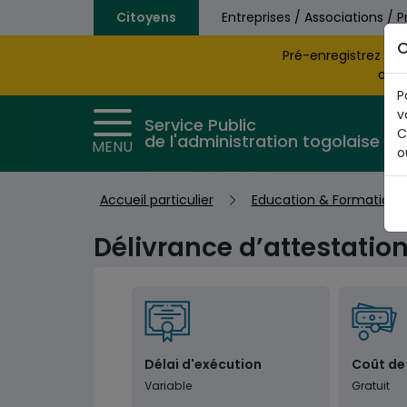
Aller au contenu principal
Citoyens
Entreprises / Associations / P
C
Pré-enregistrez vo
obte
P
v
Service Public
C
de l'administration togolaise
MENU
o
Accueil particulier
Education & Formation
Délivrance d’attestatio
Délai d'exécution
Coût de
Variable
Gratuit