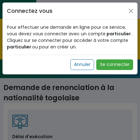
Aller au contenu principal
Entreprises / Associations / Professions
Citoyens
Connectez vous
libérales
Pré-enregistrez vous dès maintenant pour le programme
Pour effectuer une demande en ligne pour ce service,
national d'identification biométrique et
vous devez vous connecter avec un compte
particulier
.
obtenez votre Numéro d'Identification Unique (NIU) en
Cliquez sur se connecter pour accéder à votre compte
cliquant
ICI
.
particulier
ou pour en créer un.
Fermer
Annuler
Se connecter
Service Public
de l'administration togolaise
Demande de renonciation à la
nationalité togolaise
Délai d'exécution