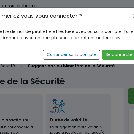
rofessions libérales
imeriez vous vous connecter ?
us dès maintenant pour le programme national d'identification 
nez votre Numéro d'Identification Unique (NIU) en cliquant
ICI
.
ette demande peut être effectuée avec ou sans compte. Faire
a demande avec un compte vous permet un meilleur suivi.
Continuer sans compte
Se connecter
écurité
Suggestions au Ministère de la Sécurité
e de la Sécurité
 la procédure
Durée de validité
t n’est associé à
La suggestion reste valable
ission de
jusqu'à résolution ou jusqu'à