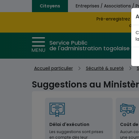
Aller au contenu principal
Citoyens
Entreprises / Associations / P
A
Pré-enregistrez vo
obte
C
l
Service Public
de l'administration togolaise
MENU
Accueil particulier
Sécurité & sureté
S
Suggestions au Ministèr
Délai d'exécution
Coût de
Les suggestions sont prises
Aucun coû
en compte dès leur
une soum