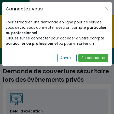
Aller au contenu principal
Entreprises / Associations / Professions
Citoyens
Connectez vous
libérales
Pré-enregistrez vous dès maintenant pour le programme
Pour effectuer une demande en ligne pour ce service,
national d'identification biométrique et
vous devez vous connecter avec un compte
particulier
obtenez votre Numéro d'Identification Unique (NIU) en
ou professionnel
.
cliquant
ICI
.
Cliquez sur se connecter pour accéder à votre compte
particulier ou professionnel
ou pour en créer un.
Fermer
Service Public
de l'administration togolaise
Annuler
Se connecter
Demande de couverture sécuritaire
lors des évènements privés
Délai d'exécution