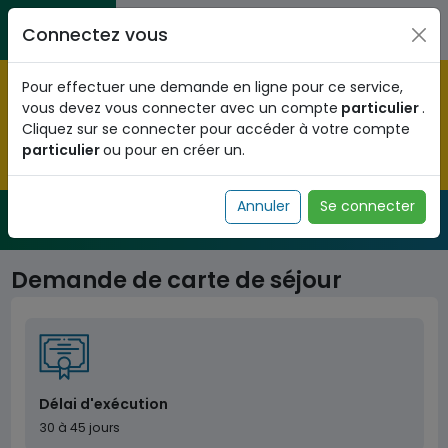
Aller au contenu principal
Entreprises / Associations / Professions
Citoyens
Connectez vous
libérales
Pré-enregistrez vous dès maintenant pour le programme
Pour effectuer une demande en ligne pour ce service,
national d'identification biométrique et
vous devez vous connecter avec un compte
particulier
.
obtenez votre Numéro d'Identification Unique (NIU) en
Cliquez sur se connecter pour accéder à votre compte
cliquant
ICI
.
particulier
ou pour en créer un.
Fermer
Annuler
Se connecter
Service Public
de l'administration togolaise
Demande de carte de séjour
Délai d'exécution
30 à 45 jours