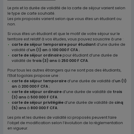
Le prix et la durée de validité de la carte de séjour varient selon
le type de carte souhaité.
Les prix proposés varient selon que vous êtes un étudiant ou
non.
Si vous êtes un étudiant et que le motif de votre séjour sur le
territoire est relatif à vos études, vous pouvez souscrire à une :
carte de séjour temporaire pour étudiant
d’une durée de
validité d’
un (1) an
à
100 000 F CFA
;
carte de séjour ordinaire
pour étudiant d’une durée de
validité de
trois (3) ans
à
250 000 F CFA
.
Pour tous les autres étrangers qui ne sont pas des étudiants,
l’Etat togolais propose une :
carte de séjour temporaire
d’une durée de validité d’
un (1)
an
à
200 000 F CFA
;
carte de séjour ordinaire
d’une durée de validité de
trois
(3) ans
à
500 000 F CFA
.
carte de séjour privilégiée
d’une durée de validité de
cinq
(5) ans
à
800 000 F CFA
.
Les prix et les durées de validité ici proposés peuvent faire
l’objet de modification selon l’évolution de la règlementation
en vigueur.