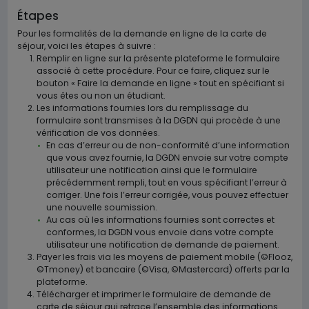
Étapes
Pour les formalités de la demande en ligne de la carte de
séjour, voici les étapes à suivre :
Remplir en ligne sur la présente plateforme le formulaire
associé à cette procédure. Pour ce faire, cliquez sur le
bouton « Faire la demande en ligne » tout en spécifiant si
vous êtes ou non un étudiant.
Les informations fournies lors du remplissage du
formulaire sont transmises à la DGDN qui procède à une
vérification de vos données.
En cas d’erreur ou de non-conformité d’une information
que vous avez fournie, la DGDN envoie sur votre compte
utilisateur une notification ainsi que le formulaire
précédemment rempli, tout en vous spécifiant l’erreur à
corriger. Une fois l’erreur corrigée, vous pouvez effectuer
une nouvelle soumission.
Au cas où les informations fournies sont correctes et
conformes, la DGDN vous envoie dans votre compte
utilisateur une notification de demande de paiement.
Payer les frais via les moyens de paiement mobile (©Flooz,
©Tmoney) et bancaire (©Visa, ©Mastercard) offerts par la
plateforme.
Télécharger et imprimer le formulaire de demande de
carte de séjour qui retrace l’ensemble des informations