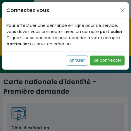
Aller au contenu principal
Entreprises / Associations / Professions
Citoyens
Connectez vous
libérales
Pré-enregistrez vous dès maintenant pour le programme
Pour effectuer une demande en ligne pour ce service,
national d'identification biométrique et
vous devez vous connecter avec un compte
particulier
.
obtenez votre Numéro d'Identification Unique (NIU) en
Cliquez sur se connecter pour accéder à votre compte
cliquant
ICI
.
particulier
ou pour en créer un.
Fermer
Annuler
Se connecter
Service Public
de l'administration togolaise
Carte nationale d'identité -
Première demande
Délai d'exécution