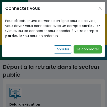
Aller au contenu principal
Entreprises / Associations / Professions
Citoyens
Connectez vous
libérales
Pré-enregistrez vous dès maintenant pour le programme
Pour effectuer une demande en ligne pour ce service,
national d'identification biométrique et
vous devez vous connecter avec un compte
particulier
.
obtenez votre Numéro d'Identification Unique (NIU) en
Cliquez sur se connecter pour accéder à votre compte
cliquant
ICI
.
particulier
ou pour en créer un.
Fermer
Annuler
Se connecter
Service Public
de l'administration togolaise
Départ à la retraite dans le secteur
public
Délai d'exécution