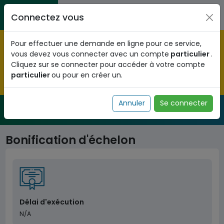
Aller au contenu principal
Entreprises / Associations / Professions
Citoyens
Connectez vous
libérales
Pré-enregistrez vous dès maintenant pour le programme
Pour effectuer une demande en ligne pour ce service,
national d'identification biométrique et
vous devez vous connecter avec un compte
particulier
.
obtenez votre Numéro d'Identification Unique (NIU) en
Cliquez sur se connecter pour accéder à votre compte
cliquant
ICI
.
particulier
ou pour en créer un.
Fermer
Annuler
Se connecter
Service Public
de l'administration togolaise
Bonification d'échelon
Délai d'exécution
N/A