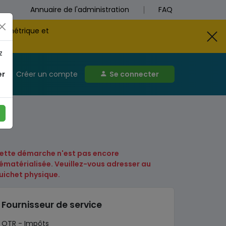
Annuaire de l'administration
FAQ
biométrique et
z
er
Créer un compte
Se connecter
visa
ette démarche n'est pas encore
ématérialisée. Veuillez-vous adresser au
uichet physique.
Fournisseur de service
OTR - Impôts