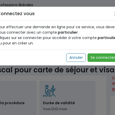
rofessions libérales
onnectez vous
us dès maintenant pour le programme national d'identification 
nez votre Numéro d'Identification Unique (NIU) en cliquant
ICI
.
our effectuer une demande en ligne pour ce service, vous deve
ous connecter avec un compte
particulier
.
liquez sur se connecter pour accéder à votre compte
particuli
u pour en créer un.
anes
Demande d'un quitus fiscal pour carte de séjour et 
Annuler
Se connecter
al pour carte de séjour et visa
C
d
g
 la procédure
Durée de validité
Trois (03) mois.