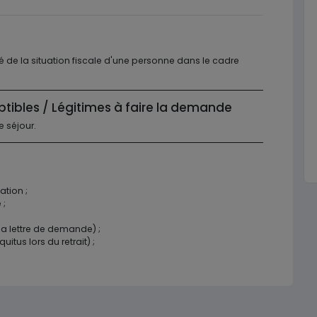
ité de la situation fiscale d'une personne dans le cadre
ptibles / Légitimes à faire la demande
 séjour.
tion ;
 ;
la lettre de demande) ;
itus lors du retrait) ;