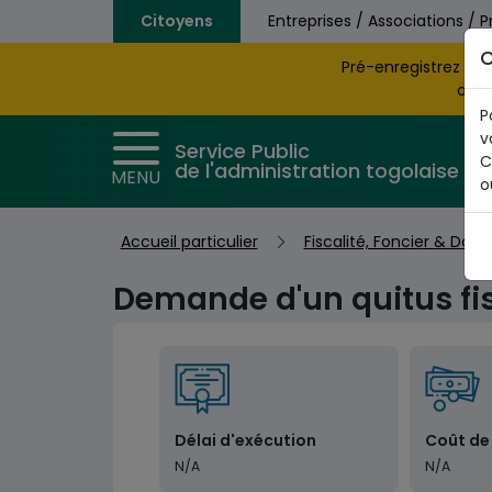
Aller au contenu principal
Citoyens
Entreprises / Associations / P
C
Pré-enregistrez vo
obte
P
v
Service Public
C
de l'administration togolaise
MENU
o
Accueil particulier
Fiscalité, Foncier & Dou
Demande d'un quitus fisc
Délai d'exécution
Coût de
N/A
N/A