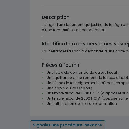
Description
Il s'agit d'un document qui justifie de la régular
d'une formalité ou d'une opération.
Identification des personnes susce
Tout étranger faisant la demande d'une carte de
Pièces à fournir
Une lettre de demande de quitus fiscal ;
Une quittance de paiement de la taxe d'habita
Une fiche de renseignements dûment remplie
Une copie du Passeport ;
Un timbre fiscal de 1000 F CFA (à apposer sur 
Un timbre fiscal de 2000 F CFA (apposé sur le qu
Une attestation de non condamnation.
Signaler une procédure inexacte