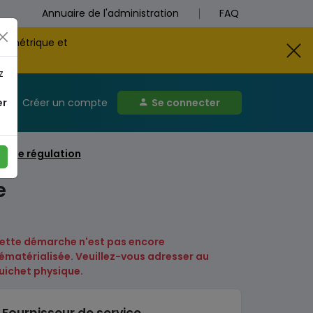
Annuaire de l'administration
FAQ
biométrique et
z
er
Créer un compte
Se connecter
e de régulation
e
ette démarche n'est pas encore
ématérialisée. Veuillez-vous adresser au
uichet physique.