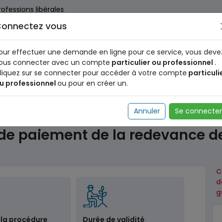
rofessions libérales
onnectez vous
us dès maintenant pour le programme national d'identification 
nez votre Numéro d'Identification Unique (NIU) en cliquant
ICI
.
our effectuer une demande en ligne pour ce service, vous deve
ous connecter avec un compte
particulier ou professionnel
.
liquez sur se connecter pour accéder à votre compte
particuli
u professionnel
ou pour en créer un.
anes
Demande d'attestation de paiement de la redevanc
Annuler
Se connecter
de paiement de la redevance d
C
d
g
 la procédure
Durée de validité