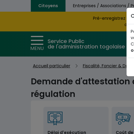
Aller au contenu principal
Citoyens
Entreprises / Associations / P
C
Pré-enregistrez vo
obte
P
v
Service Public
C
de l'administration togolaise
MENU
o
Accueil particulier
Fiscalité, Foncier & Dou
Demande d'attestation 
régulation
Délai d'exécution
Coût de