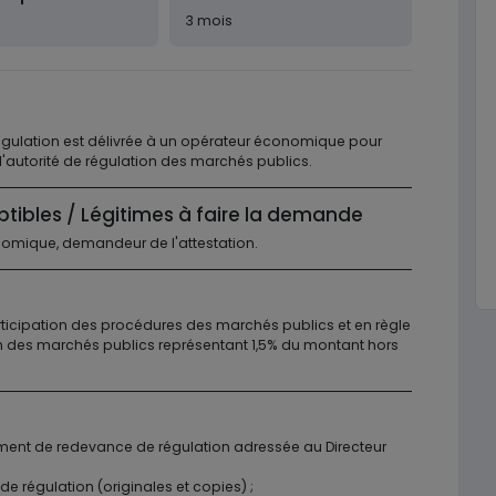
3 mois
égulation est délivrée à un opérateur économique pour
 l'autorité de régulation des marchés publics.
ptibles / Légitimes à faire la demande
omique, demandeur de l'attestation.
ticipation des procédures des marchés publics et en règle
n des marchés publics représentant 1,5% du montant hors
ment de redevance de régulation adressée au Directeur
 régulation (originales et copies) ;