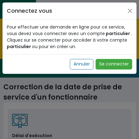
Aller au contenu principal
Entreprises / Associations / Professions
Citoyens
Connectez vous
libérales
Pré-enregistrez vous dès maintenant pour le programme
Pour effectuer une demande en ligne pour ce service,
national d'identification biométrique et
vous devez vous connecter avec un compte
particulier
.
obtenez votre Numéro d'Identification Unique (NIU) en
Cliquez sur se connecter pour accéder à votre compte
cliquant
ICI
.
particulier
ou pour en créer un.
Fermer
Annuler
Se connecter
Service Public
de l'administration togolaise
Correction de la date de prise de
service d'un fonctionnaire
Délai d'exécution