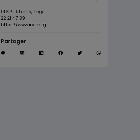
01 B.P. 11, Lomé, Togo.
22 21 47 99
https://www.inam.tg
Partager