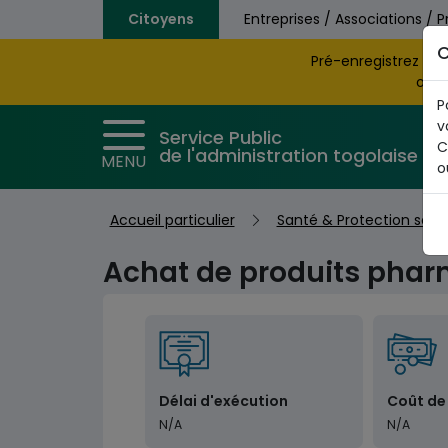
Aller au contenu principal
Citoyens
Entreprises / Associations / P
C
Pré-enregistrez vo
obte
P
v
Service Public
C
de l'administration togolaise
MENU
o
Accueil particulier
Santé & Protection soci
Achat de produits phar
Délai d'exécution
Coût de
N/A
N/A