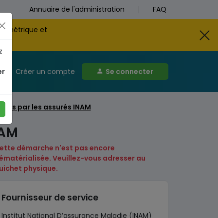
Annuaire de l'administration
FAQ
biométrique et
z
er
Créer un compte
Se connecter
ues par les assurés INAM
NAM
ette démarche n'est pas encore
ématérialisée. Veuillez-vous adresser au
uichet physique.
Fournisseur de service
Institut National D’assurance Maladie (INAM)