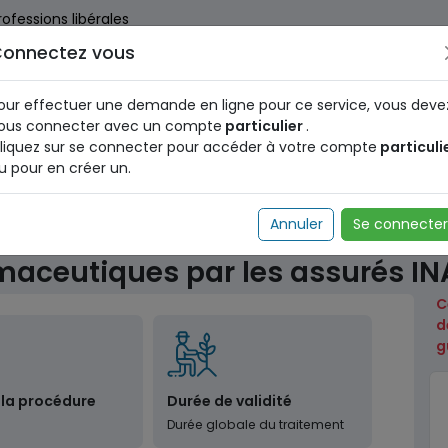
rofessions libérales
onnectez vous
us dès maintenant pour le programme national d'identification 
nez votre Numéro d'Identification Unique (NIU) en cliquant
ICI
.
our effectuer une demande en ligne pour ce service, vous deve
ous connecter avec un compte
particulier
.
liquez sur se connecter pour accéder à votre compte
particuli
u pour en créer un.
ale
Secteur - Santé
Achat de produits pharmaceutiq
Annuler
Se connecter
maceutiques par les assurés I
C
d
g
 la procédure
Durée de validité
Durée globale du traitement