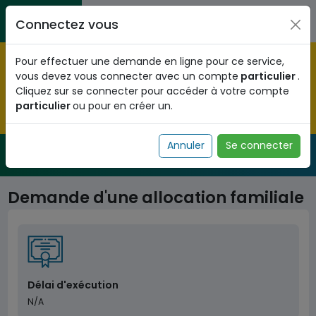
Aller au contenu principal
Entreprises / Associations / Professions
Citoyens
Connectez vous
libérales
Pré-enregistrez vous dès maintenant pour le programme
Pour effectuer une demande en ligne pour ce service,
national d'identification biométrique et
vous devez vous connecter avec un compte
particulier
.
obtenez votre Numéro d'Identification Unique (NIU) en
Cliquez sur se connecter pour accéder à votre compte
cliquant
ICI
.
particulier
ou pour en créer un.
Fermer
Annuler
Se connecter
Service Public
de l'administration togolaise
Demande d'une allocation familiale
Délai d'exécution
N/A