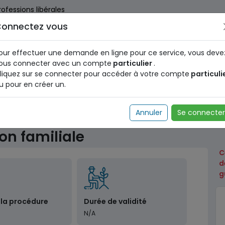
rofessions libérales
onnectez vous
us dès maintenant pour le programme national d'identification 
nez votre Numéro d'Identification Unique (NIU) en cliquant
ICI
.
our effectuer une demande en ligne pour ce service, vous deve
ous connecter avec un compte
particulier
.
liquez sur se connecter pour accéder à votre compte
particuli
u pour en créer un.
ale
Demande d'une allocation familiale
Annuler
Se connecter
on familiale
C
d
g
 la procédure
Durée de validité
N/A