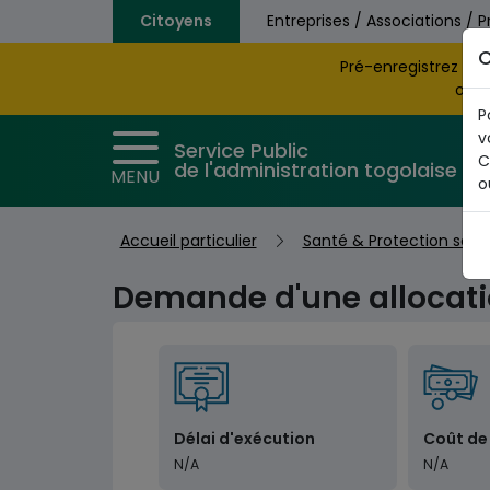
Aller au contenu principal
Citoyens
Entreprises / Associations / P
C
Pré-enregistrez vo
obte
P
v
Service Public
C
de l'administration togolaise
MENU
o
Accueil particulier
Santé & Protection soci
Demande d'une allocati
Délai d'exécution
Coût de
N/A
N/A