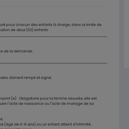
ssuré pour chacun des enfants à charge, dans la limite de
tution de deux (02) enfants.
ate de la demande ;
ales dûment rempli et signé;
oint (e) . Obligatoire pour la femme assurée, elle est
ire l'acte de naissance ou l'acte de mariage de sa
é;
é (âgé de 0-6 ans) ou un enfant atteint d'infirmité;