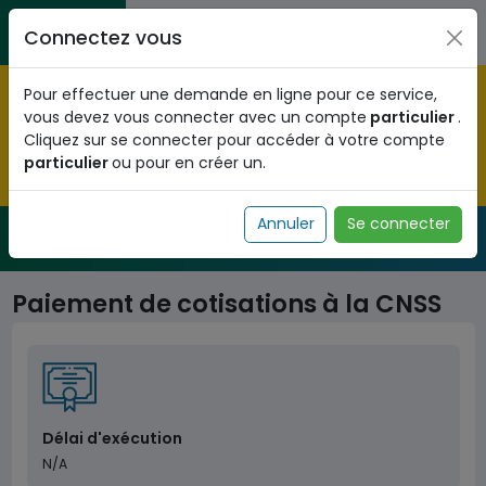
Aller au contenu principal
Entreprises / Associations / Professions
Citoyens
Connectez vous
libérales
Pré-enregistrez vous dès maintenant pour le programme
Pour effectuer une demande en ligne pour ce service,
national d'identification biométrique et
vous devez vous connecter avec un compte
particulier
.
obtenez votre Numéro d'Identification Unique (NIU) en
Cliquez sur se connecter pour accéder à votre compte
cliquant
ICI
.
particulier
ou pour en créer un.
Fermer
Annuler
Se connecter
Service Public
de l'administration togolaise
Paiement de cotisations à la CNSS
Délai d'exécution
N/A