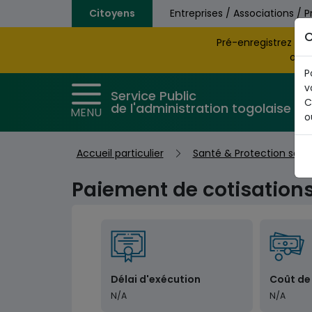
Aller au contenu principal
Citoyens
Entreprises / Associations / P
C
Pré-enregistrez vo
obte
P
v
Service Public
C
de l'administration togolaise
MENU
o
Accueil particulier
Santé & Protection soci
Paiement de cotisations
Délai d'exécution
Coût de
N/A
N/A