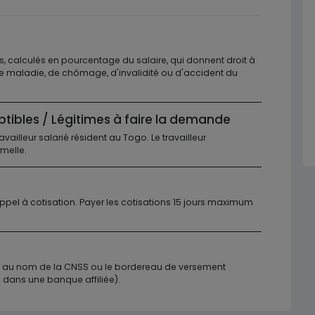
s, calculés en pourcentage du salaire, qui donnent droit à
de maladie, de chômage, d'invalidité ou d'accident du
ptibles / Légitimes à faire la demande
travailleur salarié résident au Togo. Le travailleur
rmelle.
appel à cotisation. Payer les cotisations 15 jours maximum
é au nom de la CNSS ou le bordereau de versement
 dans une banque affiliée).