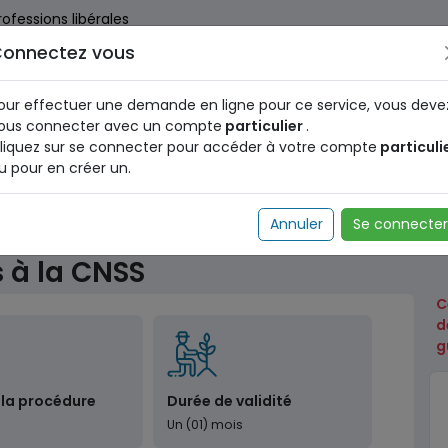
rofessions libérales
onnectez vous
us dès maintenant pour le programme national d'identification 
nez votre Numéro d'Identification Unique (NIU) en cliquant
ICI
.
our effectuer une demande en ligne pour ce service, vous deve
ous connecter avec un compte
particulier
.
liquez sur se connecter pour accéder à votre compte
particuli
u pour en créer un.
ale
Paiement de cotisations à la CNSS
Annuler
Se connecter
 à la CNSS
C
d
g
 la procédure
Durée de validité
Un (01) mois