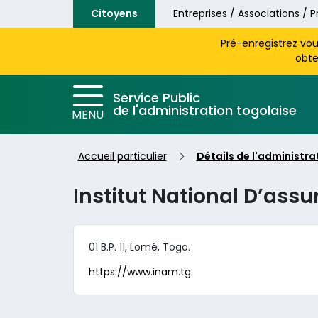
Aller au contenu principal
Citoyens
Entreprises / Associations / P
Pré-enregistrez vo
obte
Service Public
de l'administration togolaise
MENU
Accueil particulier
Détails de l'administra
Institut National D’ass
01 B.P. 11, Lomé, Togo.
https://www.inam.tg