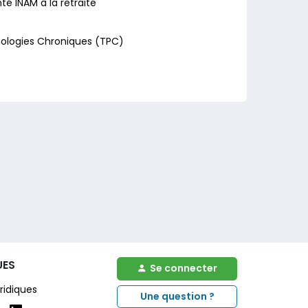
é INAM à la retraite
hologies Chroniques (TPC)
UES
Se connecter
ridiques
Une question ?