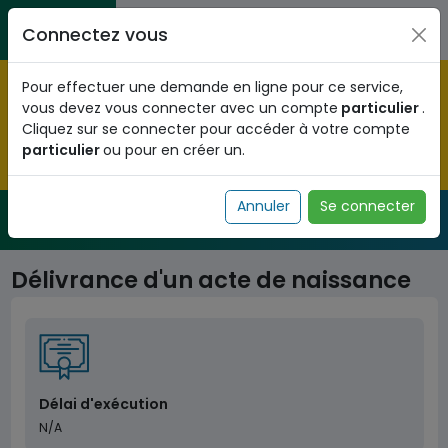
Aller au contenu principal
Entreprises / Associations / Professions
Citoyens
Connectez vous
libérales
Pré-enregistrez vous dès maintenant pour le programme
Pour effectuer une demande en ligne pour ce service,
national d'identification biométrique et
vous devez vous connecter avec un compte
particulier
.
obtenez votre Numéro d'Identification Unique (NIU) en
Cliquez sur se connecter pour accéder à votre compte
cliquant
ICI
.
particulier
ou pour en créer un.
Fermer
Annuler
Se connecter
Service Public
de l'administration togolaise
Délivrance d'un acte de naissance
Délai d'exécution
N/A