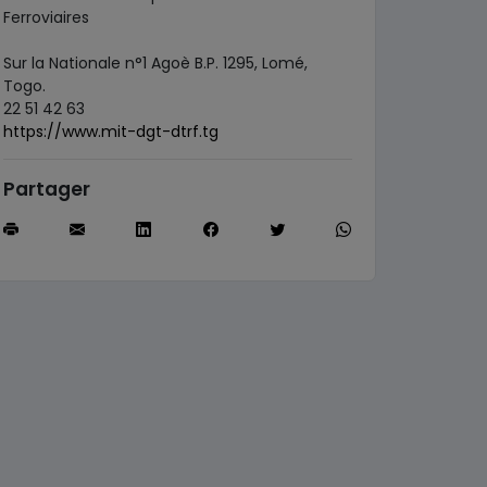
Ferroviaires
Sur la Nationale n°1 Agoè B.P. 1295, Lomé,
Togo.
22 51 42 63
https://www.mit-dgt-dtrf.tg
Partager