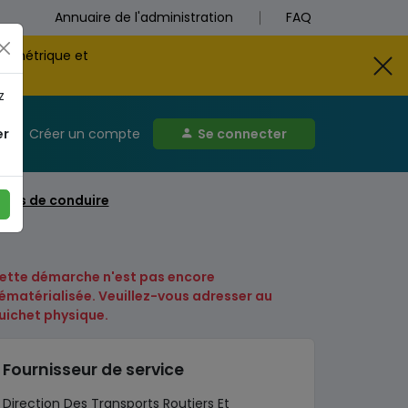
Annuaire de l'administration
FAQ
biométrique et
z
er
Créer un compte
Se connecter
rmis de conduire
ette démarche n'est pas encore
ématérialisée. Veuillez-vous adresser au
uichet physique.
Fournisseur de service
Direction Des Transports Routiers Et