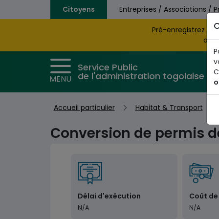
Aller au contenu principal
Citoyens
Entreprises / Associations / P
C
Pré-enregistrez vo
obte
P
v
Service Public
C
de l'administration togolaise
MENU
o
Accueil particulier
Habitat & Transport
Conversion de permis d
Délai d'exécution
Coût de
N/A
N/A