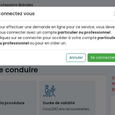
rofessions libérales
onnectez vous
us dès maintenant pour le programme national d'identification 
nez votre Numéro d'Identification Unique (NIU) en cliquant
ICI
.
our effectuer une demande en ligne pour ce service, vous deve
ous connecter avec un compte
particulier ou professionnel
.
liquez sur se connecter pour accéder à votre compte
particuli
u professionnel
ou pour en créer un.
Transport (documents, titres, permis)
Conversion de pe
Annuler
Se connecter
e conduire
C
d
g
 la procédure
Durée de validité
Cinq (05) ans renouvelables.