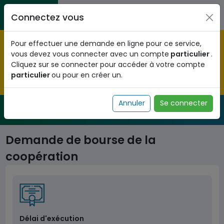
Aller au contenu principal
Entreprises / Associations / Professions
Citoyens
Connectez vous
libérales
Pré-enregistrez vous dès maintenant pour le programme
Pour effectuer une demande en ligne pour ce service,
national d'identification biométrique et
vous devez vous connecter avec un compte
particulier
.
obtenez votre Numéro d'Identification Unique (NIU) en
Cliquez sur se connecter pour accéder à votre compte
cliquant
ICI
.
particulier
ou pour en créer un.
Fermer
Annuler
Se connecter
Service Public
de l'administration togolaise
Demande de bourse de la
coopération
Délai d'exécution