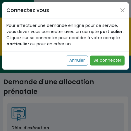
Aller au contenu principal
Entreprises / Associations / Professions
Citoyens
Connectez vous
libérales
Pré-enregistrez vous dès maintenant pour le programme
Pour effectuer une demande en ligne pour ce service,
national d'identification biométrique et
vous devez vous connecter avec un compte
particulier
.
obtenez votre Numéro d'Identification Unique (NIU) en
Cliquez sur se connecter pour accéder à votre compte
cliquant
ICI
.
particulier
ou pour en créer un.
Fermer
Annuler
Se connecter
Service Public
de l'administration togolaise
Demande d'une allocation
prénatale
Délai d'exécution