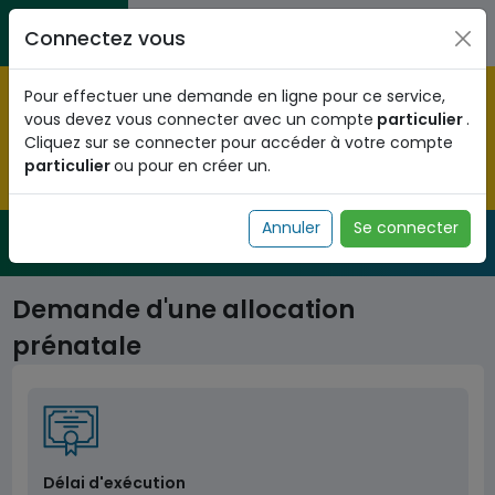
Aller au contenu principal
Entreprises / Associations / Professions
Citoyens
Connectez vous
libérales
Pré-enregistrez vous dès maintenant pour le programme
Pour effectuer une demande en ligne pour ce service,
national d'identification biométrique et
vous devez vous connecter avec un compte
particulier
.
obtenez votre Numéro d'Identification Unique (NIU) en
Cliquez sur se connecter pour accéder à votre compte
cliquant
ICI
.
particulier
ou pour en créer un.
Fermer
Annuler
Se connecter
Service Public
de l'administration togolaise
Demande d'une allocation
prénatale
Délai d'exécution