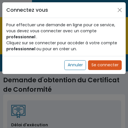
Aller au contenu principal
Entreprises / Associations /
Citoyens
Connectez vous
Professions libérales
Pré-enregistrez vous dès maintenant pour le programme
Pour effectuer une demande en ligne pour ce service,
national d'identification biométrique et
vous devez vous connecter avec un compte
obtenez votre Numéro d'Identification Unique (NIU) en
professionnel
.
cliquant
ICI
.
Cliquez sur se connecter pour accéder à votre compte
professionnel
ou pour en créer un.
Fermer
Service Public
de l'administration togolaise
Annuler
Se connecter
Demande d'obtention du Certificat
de Conformité
Délai d'exécution