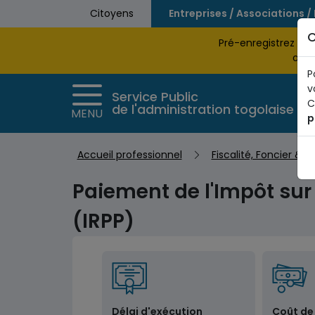
Aller au contenu principal
Citoyens
Entreprises / Associations /
C
Pré-enregistrez vo
obte
P
v
Service Public
C
de l'administration togolaise
MENU
p
Accueil professionnel
Fiscalité, Foncier & 
Paiement de l'Impôt su
(IRPP)
Délai d'exécution
Coût de