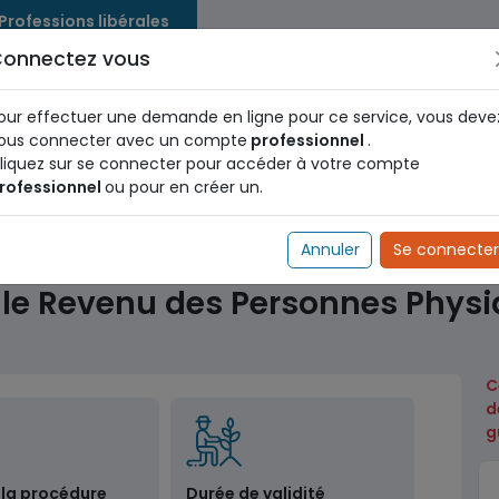
 Professions libérales
onnectez vous
us dès maintenant pour le programme national d'identification 
nez votre Numéro d'Identification Unique (NIU) en cliquant
ICI
.
our effectuer une demande en ligne pour ce service, vous deve
ous connecter avec un compte
professionnel
.
liquez sur se connecter pour accéder à votre compte
rofessionnel
ou pour en créer un.
Douanes
Paiement de l'Impôt sur le Revenu des Personnes
Annuler
Se connecter
r le Revenu des Personnes Phys
C
d
g
 la procédure
Durée de validité