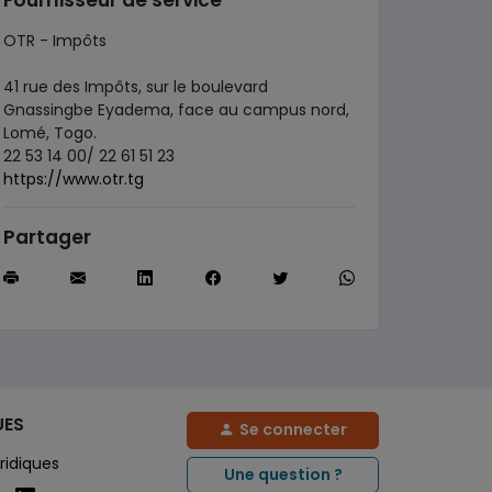
Fournisseur de service
OTR - Impôts
41 rue des Impôts, sur le boulevard
Gnassingbe Eyadema, face au campus nord,
Lomé, Togo.
22 53 14 00/ 22 61 51 23
https://www.otr.tg
Partager
UES
Se connecter
ridiques
Une question ?