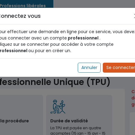
 Professions libérales
onnectez vous
us dès maintenant pour le programme national d'identification 
nez votre Numéro d'Identification Unique (NIU) en cliquant
ICI
.
our effectuer une demande en ligne pour ce service, vous deve
ous connecter avec un compte
professionnel
.
liquez sur se connecter pour accéder à votre compte
rofessionnel
ou pour en créer un.
Douanes
Paiement de la Taxe Professionnelle Unique (TPU
Annuler
Se connecter
fessionnelle Unique (TPU)
C
d
g
 la procédure
Durée de validité
La TPU est payée en quatre
acomptes (15 jan - 15 avr - 15