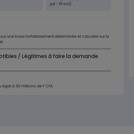
juil - 15 oct).
 sur une base forfaitairement déterminée et calculée sur le
le.
ptibles / Légitimes à faire la demande
ou égal à 30 millions de F CFA.