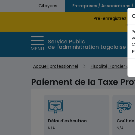
Aller au contenu principal
Citoyens
Entreprises / Associations /
C
Pré-enregistrez vo
obte
P
v
Service Public
C
de l'administration togolaise
MENU
p
Accueil professionnel
Fiscalité, Foncier & 
Paiement de la Taxe Pro
Délai d'exécution
Coût de
N/A
N/A