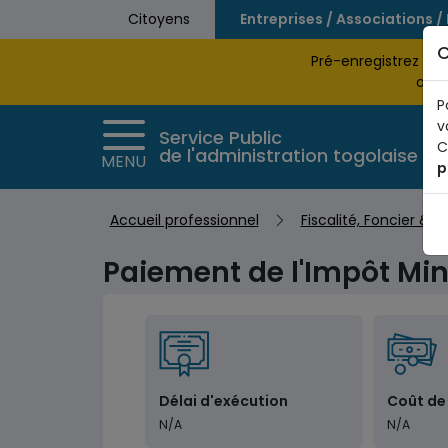
Aller au contenu principal
Citoyens
Entreprises / Associations /
C
Pré-enregistrez vo
obte
P
v
Service Public
C
de l'administration togolaise
MENU
p
Accueil professionnel
Fiscalité, Foncier & 
Paiement de l'Impôt Min
Délai d'exécution
Coût de
N/A
N/A