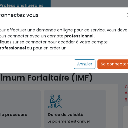
 Professions libérales
onnectez vous
us dès maintenant pour le programme national d'identification 
nez votre Numéro d'Identification Unique (NIU) en cliquant
ICI
.
our effectuer une demande en ligne pour ce service, vous deve
ous connecter avec un compte
professionnel
.
liquez sur se connecter pour accéder à votre compte
rofessionnel
ou pour en créer un.
Douanes
Paiement de l'Impôt Minimum Forfaitaire (IMF)
Annuler
Se connecter
imum Forfaitaire (IMF)
C
d
g
 la procédure
Durée de validité
Le paiement est annuel