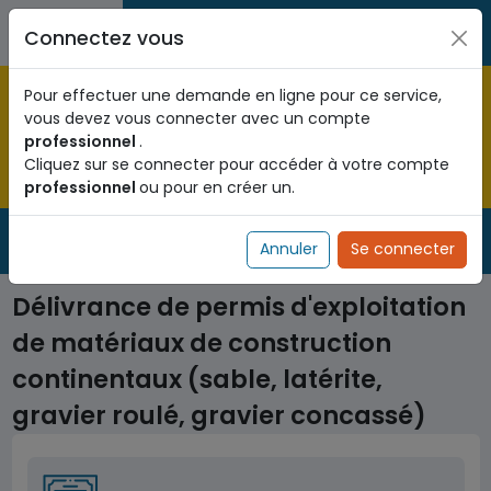
Aller au contenu principal
Entreprises / Associations /
Citoyens
Connectez vous
Professions libérales
Pré-enregistrez vous dès maintenant pour le programme
Pour effectuer une demande en ligne pour ce service,
national d'identification biométrique et
vous devez vous connecter avec un compte
obtenez votre Numéro d'Identification Unique (NIU) en
professionnel
.
cliquant
ICI
.
Cliquez sur se connecter pour accéder à votre compte
professionnel
ou pour en créer un.
Fermer
Service Public
de l'administration togolaise
Annuler
Se connecter
Délivrance de permis d'exploitation
de matériaux de construction
continentaux (sable, latérite,
gravier roulé, gravier concassé)