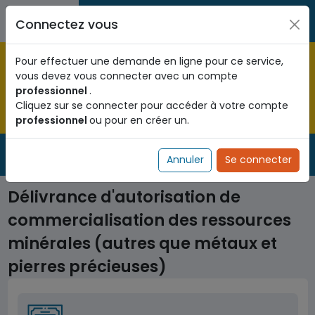
Aller au contenu principal
Entreprises / Associations /
Citoyens
Connectez vous
Professions libérales
Pré-enregistrez vous dès maintenant pour le programme
Pour effectuer une demande en ligne pour ce service,
national d'identification biométrique et
vous devez vous connecter avec un compte
obtenez votre Numéro d'Identification Unique (NIU) en
professionnel
.
cliquant
ICI
.
Cliquez sur se connecter pour accéder à votre compte
professionnel
ou pour en créer un.
Fermer
Service Public
de l'administration togolaise
Annuler
Se connecter
Délivrance d'autorisation de
commercialisation des ressources
minérales (autres que métaux et
pierres précieuses)