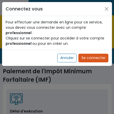
Aller au contenu principal
Entreprises / Associations /
Citoyens
Connectez vous
Professions libérales
Pré-enregistrez vous dès maintenant pour le programme
Pour effectuer une demande en ligne pour ce service,
national d'identification biométrique et
vous devez vous connecter avec un compte
obtenez votre Numéro d'Identification Unique (NIU) en
professionnel
.
cliquant
ICI
.
Cliquez sur se connecter pour accéder à votre compte
professionnel
ou pour en créer un.
Fermer
Service Public
de l'administration togolaise
Annuler
Se connecter
Paiement de l'Impôt Minimum
Forfaitaire (IMF)
Délai d'exécution