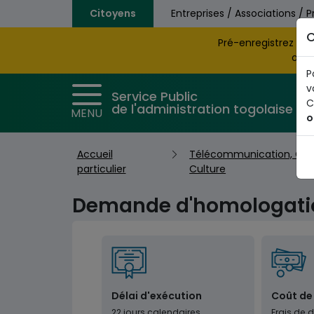
Aller au contenu principal
Citoyens
Entreprises / Associations / P
C
Pré-enregistrez vo
obte
P
v
Service Public
C
de l'administration togolaise
MENU
o
Accueil
Télécommunication, Co
particulier
Culture
Demande d'homologatio
Délai d'exécution
Coût de
22 jours calendaires
Frais de d