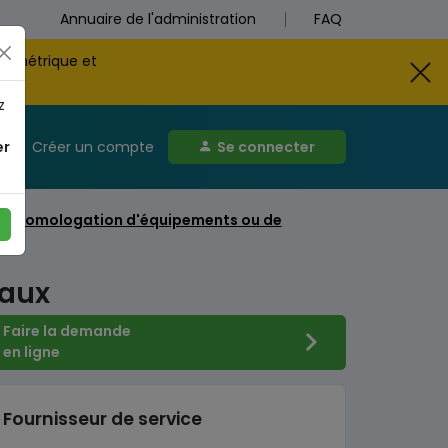
Annuaire de l'administration
FAQ
biométrique et
z
er
Créer un compte
Se connecter
d'homologation d'équipements ou de
x
naux
Faire la demande
en ligne
Fournisseur de service