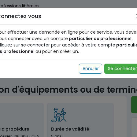
rofessions libérales
onnectez vous
us dès maintenant pour le programme national d'identification 
nez votre Numéro d'Identification Unique (NIU) en cliquant
ICI
.
our effectuer une demande en ligne pour ce service, vous deve
ous connecter avec un compte
particulier ou professionnel
.
liquez sur se connecter pour accéder à votre compte
particuli
u professionnel
ou pour en créer un.
mmunication et
Télécommunication
Demande 
Annuler
Se connecter
terminau
n d'équipements ou de termi
 la procédure
Durée de validité
ossier: 100.000 F CFA
5 ans