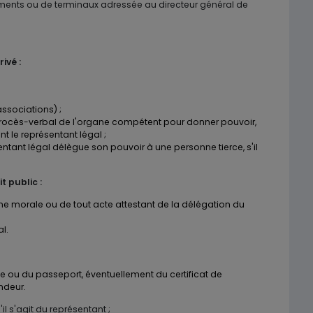
ents ou de terminaux adressée au directeur général de
ivé :
ssociations) ;
 procès-verbal de l'organe compétent pour donner pouvoir,
nt le représentant légal ;
entant légal délègue son pouvoir à une personne tierce, s'il
t public :
ne morale ou de tout acte attestant de la délégation du
l.
le ou du passeport, éventuellement du certificat de
ndeur.
il s'agit du représentant ;