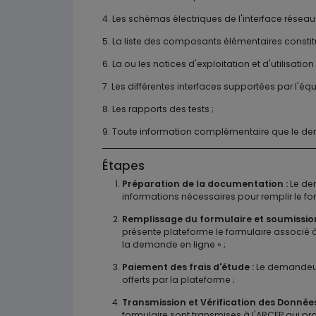
4. Les schémas électriques de l'interface réseau
5. La liste des composants élémentaires constitu
6. La ou les notices d'exploitation et d'utilisati
7. Les différentes interfaces supportées par l'éq
8. Les rapports des tests ;
9. Toute information complémentaire que le de
Étapes
Préparation de la documentation :
Le de
informations nécessaires pour remplir le form
Remplissage du formulaire et soumissio
présente plateforme le formulaire associé à 
la demande en ligne » ;
Paiement des frais d'étude :
Le demandeur 
offerts par la plateforme ;
Transmission et Vérification des Données
formulaire sont transmises à l'ARCEP qui pr