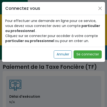
Aller au contenu principal
Entreprises / Associations / Professions
Citoyens
Connectez vous
libérales
Pré-enregistrez vous dès maintenant pour le programme
Pour effectuer une demande en ligne pour ce service,
national d'identification biométrique et
vous devez vous connecter avec un compte
particulier
obtenez votre Numéro d'Identification Unique (NIU) en
ou professionnel
.
cliquant
ICI
.
Cliquez sur se connecter pour accéder à votre compte
particulier ou professionnel
ou pour en créer un.
Fermer
Service Public
de l'administration togolaise
Annuler
Se connecter
Paiement de la Taxe Foncière (TF)
Délai d'exécution
N/A