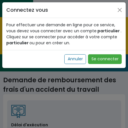
Aller au contenu principal
Entreprises / Associations / Professions
Citoyens
Connectez vous
libérales
Pré-enregistrez vous dès maintenant pour le programme
Pour effectuer une demande en ligne pour ce service,
national d'identification biométrique et
vous devez vous connecter avec un compte
particulier
.
obtenez votre Numéro d'Identification Unique (NIU) en
Cliquez sur se connecter pour accéder à votre compte
cliquant
ICI
.
particulier
ou pour en créer un.
Fermer
Annuler
Se connecter
Service Public
de l'administration togolaise
Demande de remboursement des
frais d'un accident du travail
Délai d'exécution