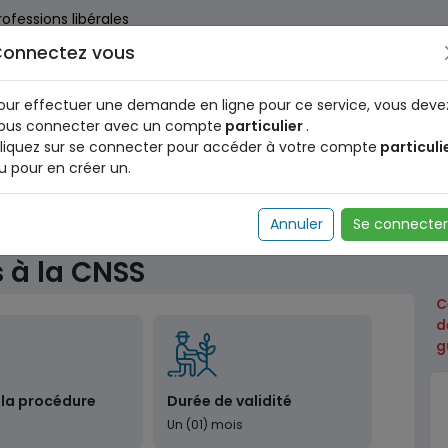
rofessions libérales
onnectez vous
us dès maintenant pour le programme national d'identification 
nez votre Numéro d'Identification Unique (NIU) en cliquant
ICI
.
our effectuer une demande en ligne pour ce service, vous deve
ous connecter avec un compte
particulier
.
liquez sur se connecter pour accéder à votre compte
particuli
u pour en créer un.
ale
Paiement de cotisations à la CNSS
Annuler
Se connecter
 à la CNSS
C
d
g
 la procédure
Durée de validité
Un (01) mois