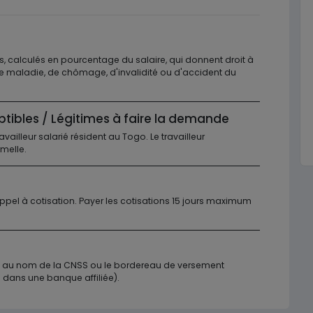
s, calculés en pourcentage du salaire, qui donnent droit à
de maladie, de chômage, d'invalidité ou d'accident du
ptibles / Légitimes à faire la demande
travailleur salarié résident au Togo. Le travailleur
rmelle.
appel à cotisation. Payer les cotisations 15 jours maximum
é au nom de la CNSS ou le bordereau de versement
 dans une banque affiliée).