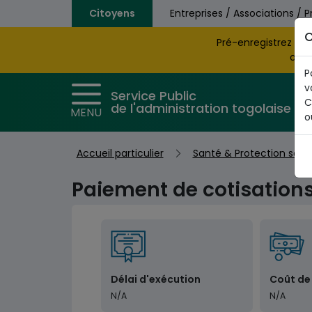
Aller au contenu principal
Citoyens
Entreprises / Associations / P
C
Pré-enregistrez vo
obte
P
v
Service Public
C
de l'administration togolaise
MENU
o
Accueil particulier
Santé & Protection soci
Paiement de cotisations
Délai d'exécution
Coût de
N/A
N/A