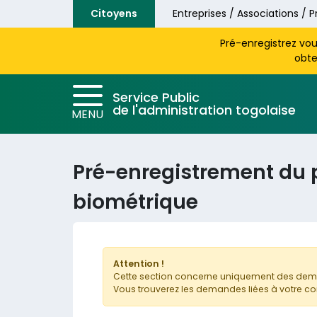
Aller au contenu principal
Citoyens
Entreprises / Associations / P
Pré-enregistrez vo
obte
Service Public
de l'administration togolaise
MENU
Pré-enregistrement du 
biométrique
Attention !
Cette section concerne uniquement des dema
Vous trouverez les demandes liées à votre co